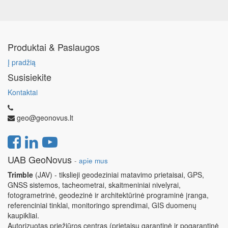
Produktai & Paslaugos
Į pradžią
Susisiekite
Kontaktai
geo@geonovus.lt
UAB GeoNovus
-
apie mus
Trimble
(JAV) - tikslieji geodeziniai matavimo prietaisai, GPS,
GNSS sistemos, tacheometrai, skaitmeniniai nivelyrai,
fotogrametrinė, geodezinė ir architektūrinė programinė įranga,
referenciniai tinklai, monitoringo sprendimai, GIS duomenų
kaupikliai.
Autorizuotas priežiūros centras (prietaisų garantinė ir pogarantinė